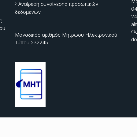
Μα
Αναίρεση συναίνεσης προσωπικών
04
δεδομένων
24
ς
al
ίου
Φώ
Μοναδικός αριθμός Μητρώου Ηλεκτρονικού
do
Τύπου 232245