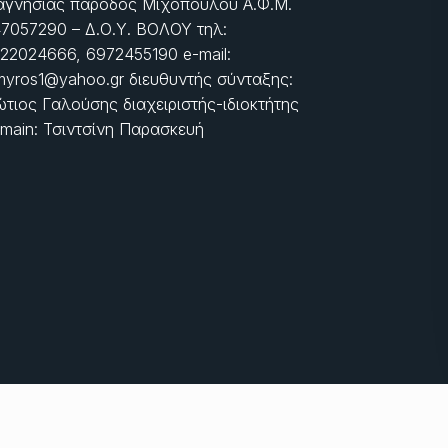
γνησίας πάροδος Μιχοπούλου Α.Φ.Μ.
7057290 – Δ.Ο.Υ. ΒΟΛΟΥ τηλ:
22024666, 6972455190 e-mail:
myros1@yahoo.gr διευθυντής σύνταξης:
τιος Γαλούσης διαχειριστής-ιδιοκτήτης
main: Τσιντσίνη Παρασκευή