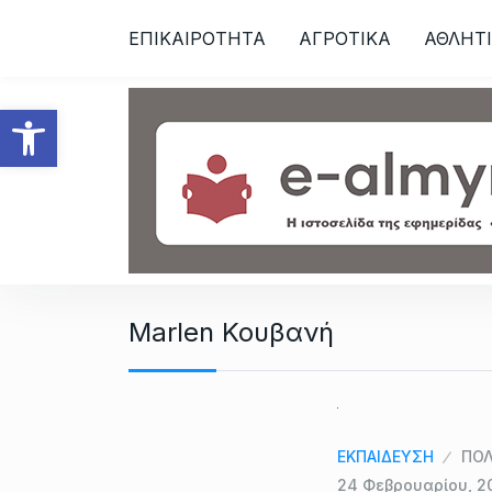
S
ΕΠΙΚΑΙΡΟΤΗΤΑ
ΑΓΡΟΤΙΚΑ
ΑΘΛΗΤ
k
i
p
Ανοίξτε τη γραμμή εργαλεί
t
o
c
o
n
t
e
n
Marlen Κουβανή
t
ΕΚΠΑΙΔΕΥΣΗ
ΠΟΛ
24 Φεβρουαρίου, 2