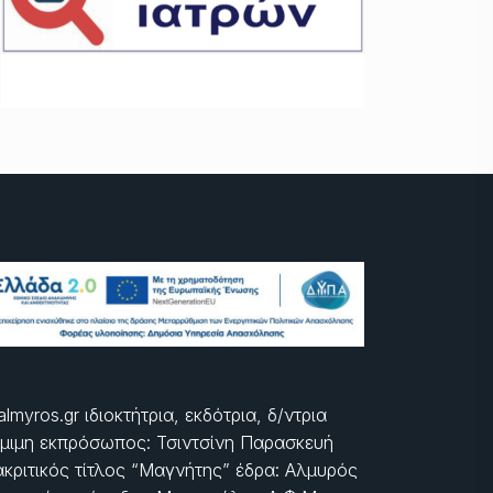
almyros.gr ιδιοκτήτρια, εκδότρια, δ/ντρια
μιμη εκπρόσωπος: Τσιντσίνη Παρασκευή
ακριτικός τίτλος “Μαγνήτης” έδρα: Αλμυρός