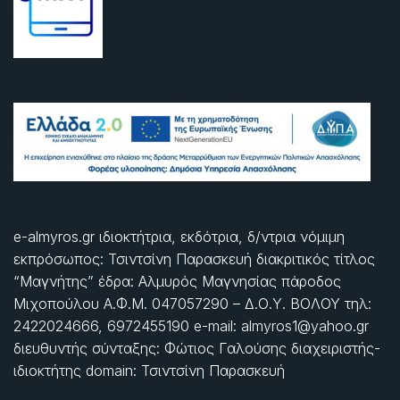
e-almyros.gr ιδιοκτήτρια, εκδότρια, δ/ντρια νόμιμη
εκπρόσωπος: Τσιντσίνη Παρασκευή διακριτικός τίτλος
“Μαγνήτης” έδρα: Αλμυρός Μαγνησίας πάροδος
Μιχοπούλου Α.Φ.Μ. 047057290 – Δ.Ο.Υ. ΒΟΛΟΥ τηλ:
2422024666, 6972455190 e-mail: almyros1@yahoo.gr
διευθυντής σύνταξης: Φώτιος Γαλούσης διαχειριστής-
ιδιοκτήτης domain: Τσιντσίνη Παρασκευή