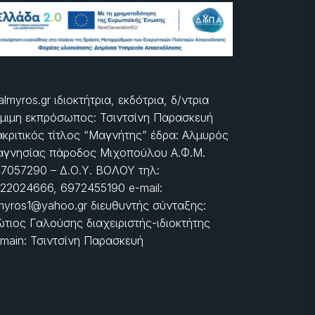
almyros.gr ιδιοκτήτρια, εκδότρια, δ/ντρια
μιμη εκπρόσωπος: Τσιντσίνη Παρασκευή
ακριτικός τίτλος “Μαγνήτης” έδρα: Αλμυρός
γνησίας πάροδος Μιχοπούλου Α.Φ.Μ.
7057290 – Δ.Ο.Υ. ΒΟΛΟΥ τηλ:
22024666, 6972455190 e-mail:
myros1@yahoo.gr διευθυντής σύνταξης:
τιος Γαλούσης διαχειριστής-ιδιοκτήτης
main: Τσιντσίνη Παρασκευή