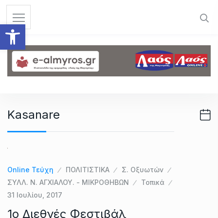
S
k
Ανοίξτε τη γραμμή εργαλεί
i
p
t
o
c
o
n
Kasanare
t
e
n
t
Online Τεύχη
ΠΟΛΙΤΙΣΤΙΚΑ
Σ. Οξυωτών
ΣΥΛΛ. Ν. ΑΓΧΙΑΛΟΥ. - ΜΙΚΡΟΘΗΒΩΝ
Τοπικά
31 Ιουλίου, 2017
1ο Διεθνές Φεστιβάλ