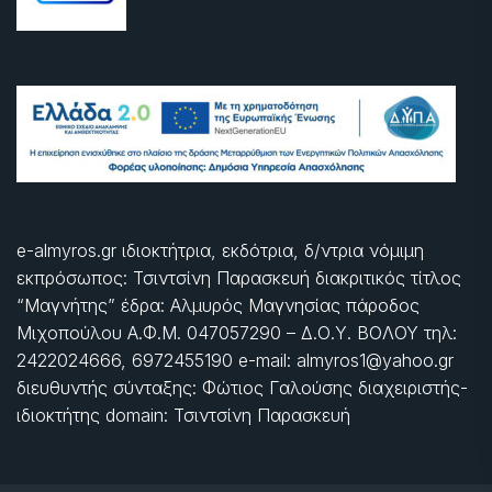
e-almyros.gr ιδιοκτήτρια, εκδότρια, δ/ντρια νόμιμη
εκπρόσωπος: Τσιντσίνη Παρασκευή διακριτικός τίτλος
“Μαγνήτης” έδρα: Αλμυρός Μαγνησίας πάροδος
Μιχοπούλου Α.Φ.Μ. 047057290 – Δ.Ο.Υ. ΒΟΛΟΥ τηλ:
2422024666, 6972455190 e-mail: almyros1@yahoo.gr
διευθυντής σύνταξης: Φώτιος Γαλούσης διαχειριστής-
ιδιοκτήτης domain: Τσιντσίνη Παρασκευή