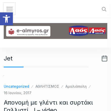
S
k
Ανοίξτε τη γραμμή εργαλεί
i
p
t
o
c
o
n
Jet
t
e
n
t
Uncategorized
ΑΘΛΗΤΙΣΜΟΣ
Αμαλιάπολη
16 Ιουνίου, 2017
Απονομή με γλέντι και συρτάκι
Γαλλιστί…! – video