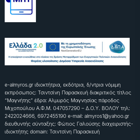
e-almyros.gr ιδιοκτήτρια, εκδότρια, δ/ντρια νόμιμη
εκπρόσωπος: Τσιντσίνη Παρασκευή διακριτικός τίτλος
“Μαγνήτης” έδρα: Αλμυρός Μαγνησίας πάροδος
Μιχοπούλου Α.Φ.Μ. 047057290 – Δ.Ο.Υ. ΒΟΛΟΥ τηλ:
2422024666, 6972455190 e-mail: almyros1@yahoo.gr
διευθυντής σύνταξης: Φώτιος Γαλούσης διαχειριστής-
ιδιοκτήτης domain: Τσιντσίνη Παρασκευή