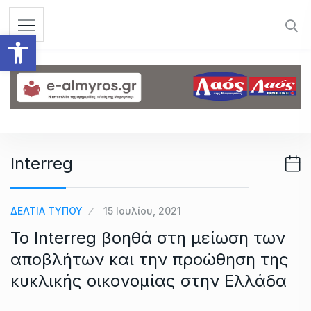
S
k
Ανοίξτε τη γραμμή εργαλεί
i
p
t
o
c
o
n
Interreg
t
e
n
ΔΕΛΤΙΑ ΤΥΠΟΥ
15 Ιουλίου, 2021
t
Το Interreg βοηθά στη μείωση των
αποβλήτων και την προώθηση της
κυκλικής οικονομίας στην Ελλάδα