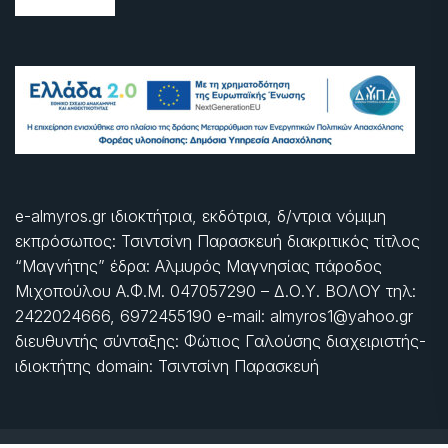
e-almyros.gr ιδιοκτήτρια, εκδότρια, δ/ντρια νόμιμη
εκπρόσωπος: Τσιντσίνη Παρασκευή διακριτικός τίτλος
“Μαγνήτης” έδρα: Αλμυρός Μαγνησίας πάροδος
Μιχοπούλου Α.Φ.Μ. 047057290 – Δ.Ο.Υ. ΒΟΛΟΥ τηλ:
2422024666, 6972455190 e-mail: almyros1@yahoo.gr
διευθυντής σύνταξης: Φώτιος Γαλούσης διαχειριστής-
ιδιοκτήτης domain: Τσιντσίνη Παρασκευή