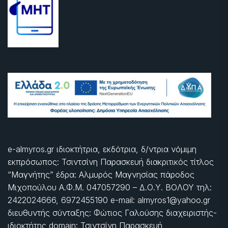
e-almyros.gr ιδιοκτήτρια, εκδότρια, δ/ντρια νόμιμη
εκπρόσωπος: Τσιντσίνη Παρασκευή διακριτικός τίτλος
“Μαγνήτης” έδρα: Αλμυρός Μαγνησίας πάροδος
Μιχοπούλου Α.Φ.Μ. 047057290 – Δ.Ο.Υ. ΒΟΛΟΥ τηλ:
2422024666, 6972455190 e-mail: almyros1@yahoo.gr
διευθυντής σύνταξης: Φώτιος Γαλούσης διαχειριστής-
ιδιοκτήτης domain: Τσιντσίνη Παρασκευή