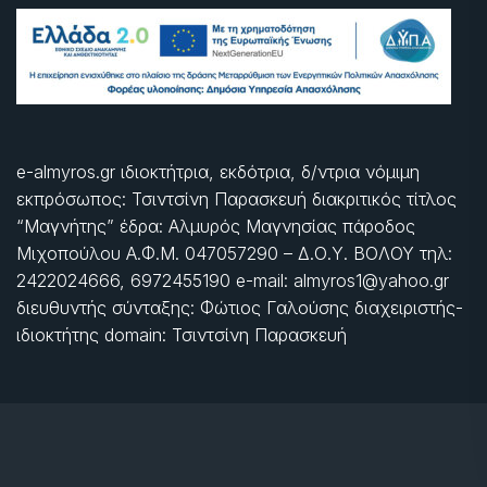
e-almyros.gr ιδιοκτήτρια, εκδότρια, δ/ντρια νόμιμη
εκπρόσωπος: Τσιντσίνη Παρασκευή διακριτικός τίτλος
“Μαγνήτης” έδρα: Αλμυρός Μαγνησίας πάροδος
Μιχοπούλου Α.Φ.Μ. 047057290 – Δ.Ο.Υ. ΒΟΛΟΥ τηλ:
2422024666, 6972455190 e-mail: almyros1@yahoo.gr
διευθυντής σύνταξης: Φώτιος Γαλούσης διαχειριστής-
ιδιοκτήτης domain: Τσιντσίνη Παρασκευή