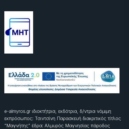
e-almyros.gr ιδιοκτήτρια, εκδότρια, δ/ντρια νόμιμη
εκπρόσωπος: Τσιντσίνη Παρασκευή διακριτικός τίτλος
“Μαγνήτης” έδρα: Αλμυρός Μαγνησίας πάροδος