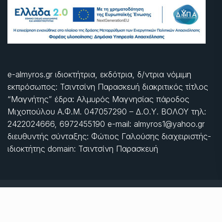
e-almyros.gr ιδιοκτήτρια, εκδότρια, δ/ντρια νόμιμη
εκπρόσωπος: Τσιντσίνη Παρασκευή διακριτικός τίτλος
“Μαγνήτης” έδρα: Αλμυρός Μαγνησίας πάροδος
Μιχοπούλου Α.Φ.Μ. 047057290 – Δ.Ο.Υ. ΒΟΛΟΥ τηλ:
2422024666, 6972455190 e-mail: almyros1@yahoo.gr
διευθυντής σύνταξης: Φώτιος Γαλούσης διαχειριστής-
ιδιοκτήτης domain: Τσιντσίνη Παρασκευή