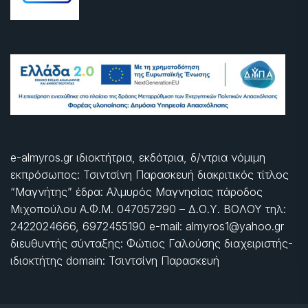
e-almyros.gr ιδιοκτήτρια, εκδότρια, δ/ντρια νόμιμη
εκπρόσωπος: Τσιντσίνη Παρασκευή διακριτικός τίτλος
“Μαγνήτης” έδρα: Αλμυρός Μαγνησίας πάροδος
Μιχοπούλου Α.Φ.Μ. 047057290 – Δ.Ο.Υ. ΒΟΛΟΥ τηλ:
2422024666, 6972455190 e-mail: almyros1@yahoo.gr
διευθυντής σύνταξης: Φώτιος Γαλούσης διαχειριστής-
ιδιοκτήτης domain: Τσιντσίνη Παρασκευή