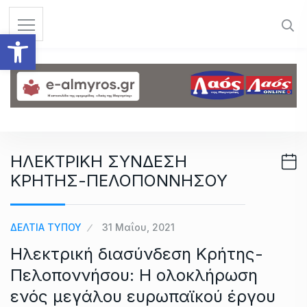
S
k
Ανοίξτε τη γραμμή εργαλεί
i
p
t
o
c
o
n
ΗΛΕΚΤΡΙΚΗ ΣΥΝΔΕΣΗ
t
ΚΡΗΤΗΣ-ΠΕΛΟΠΟΝΝΗΣΟΥ
e
n
t
ΔΕΛΤΙΑ ΤΥΠΟΥ
31 Μαΐου, 2021
Ηλεκτρική διασύνδεση Κρήτης-
Πελοποννήσου: Η ολοκλήρωση
ενός μεγάλου ευρωπαϊκού έργου