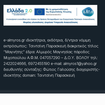
e-almyros.gr ιδιοκτήτρια, εκδότρια, δ/ντρια νόμιμη
εκπρόσωπος: Τσιντσίνη Παρασκευή διακριτικός τίτλος
“Μαγνήτης” έδρα: Αλμυρός Μαγνησίας πάροδος
Μιχοπούλου Α.Φ.Μ. 047057290 – Δ.Ο.Υ. ΒΟΛΟΥ τηλ:
2422024666, 6972455190 e-mail: almyros1@yahoo.gr
διευθυντής σύνταξης: Φώτιος Γαλούσης διαχειριστής-
ιδιοκτήτης domain: Τσιντσίνη Παρασκευή