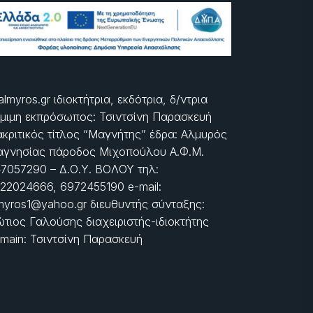
almyros.gr ιδιοκτήτρια, εκδότρια, δ/ντρια
μιμη εκπρόσωπος: Τσιντσίνη Παρασκευή
ακριτικός τίτλος “Μαγνήτης” έδρα: Αλμυρός
γνησίας πάροδος Μιχοπούλου Α.Φ.Μ.
7057290 – Δ.Ο.Υ. ΒΟΛΟΥ τηλ:
22024666, 6972455190 e-mail:
myros1@yahoo.gr διευθυντής σύνταξης:
τιος Γαλούσης διαχειριστής-ιδιοκτήτης
main: Τσιντσίνη Παρασκευή