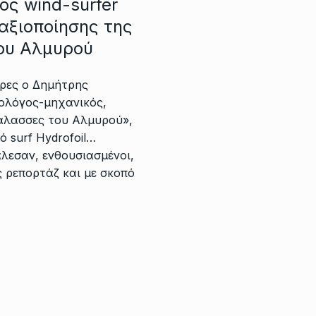
ός wind-surfer
 αξιοποίησης της
ου Αλμυρού
έρες ο Δημήτρης
ολόγος-μηχανικός,
θάλασσες του Αλμυρού»,
ό surf Hydrofoil…
λεσαν, ενθουσιασμένοι,
 ρεπορτάζ και με σκοπό