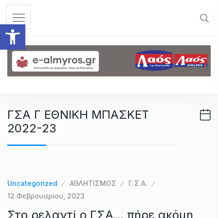
S
k
Ανοίξτε τη γραμμή εργαλεί
i
p
t
o
c
o
n
ΓΣΑ Γ ΕΘΝΙΚΗ ΜΠΑΣΚΕΤ
t
2022-23
e
n
t
Uncategorized
ΑΘΛΗΤΙΣΜΟΣ
Γ.Σ.Α.
12 Φεβρουαρίου, 2023
Στο ρελαντί ο ΓΣΑ… πήρε ακόμη