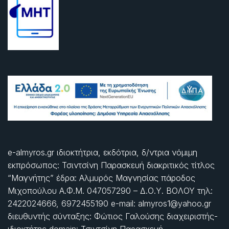
e-almyros.gr ιδιοκτήτρια, εκδότρια, δ/ντρια νόμιμη
εκπρόσωπος: Τσιντσίνη Παρασκευή διακριτικός τίτλος
“Μαγνήτης” έδρα: Αλμυρός Μαγνησίας πάροδος
Μιχοπούλου Α.Φ.Μ. 047057290 – Δ.Ο.Υ. ΒΟΛΟΥ τηλ:
2422024666, 6972455190 e-mail: almyros1@yahoo.gr
διευθυντής σύνταξης: Φώτιος Γαλούσης διαχειριστής-
ιδιοκτήτης domain: Τσιντσίνη Παρασκευή