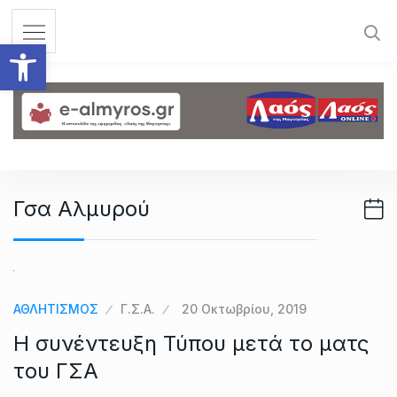
S
k
Ανοίξτε τη γραμμή εργαλεί
i
p
t
o
c
o
n
Γσα Αλμυρού
t
e
n
t
ΑΘΛΗΤΙΣΜΟΣ
Γ.Σ.Α.
20 Οκτωβρίου, 2019
H συνέντευξη Τύπου μετά το ματς
του ΓΣΑ