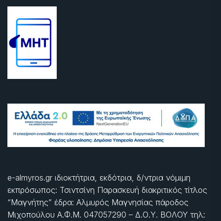
e-almyros.gr ιδιοκτήτρια, εκδότρια, δ/ντρια νόμιμη
εκπρόσωπος: Τσιντσίνη Παρασκευή διακριτικός τίτλος
“Μαγνήτης” έδρα: Αλμυρός Μαγνησίας πάροδος
Μιχοπούλου Α.Φ.Μ. 047057290 – Δ.Ο.Υ. ΒΟΛΟΥ τηλ: