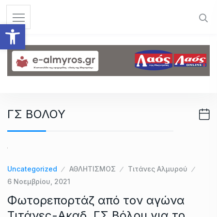
S
k
Ανοίξτε τη γραμμή εργαλεί
i
p
t
o
c
o
n
ΓΣ ΒΟΛΟΥ
t
e
n
t
Uncategorized
ΑΘΛΗΤΙΣΜΟΣ
Τιτάνες Αλμυρού
6 Νοεμβρίου, 2021
Φωτορεπορτάζ από τον αγώνα
Τιτάνες-Ακαδ. ΓΣ Βόλου για το