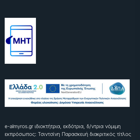
e-almyros.gr ιδιοκτήτρια, εκδότρια, δ/ντρια νόμιμη
εκπρόσωπος: Τσιντσίνη Παρασκευή διακριτικός τίτλος