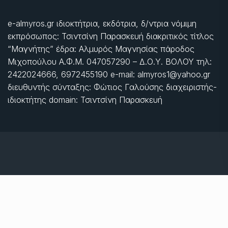
e-almyros.gr ιδιοκτήτρια, εκδότρια, δ/ντρια νόμιμη
εκπρόσωπος: Τσιντσίνη Παρασκευή διακριτικός τίτλος
“Μαγνήτης” έδρα: Αλμυρός Μαγνησίας πάροδος
Μιχοπούλου Α.Φ.Μ. 047057290 – Δ.Ο.Υ. ΒΟΛΟΥ τηλ:
2422024666, 6972455190 e-mail: almyros1@yahoo.gr
διευθυντής σύνταξης: Φώτιος Γαλούσης διαχειριστής-
ιδιοκτήτης domain: Τσιντσίνη Παρασκευή