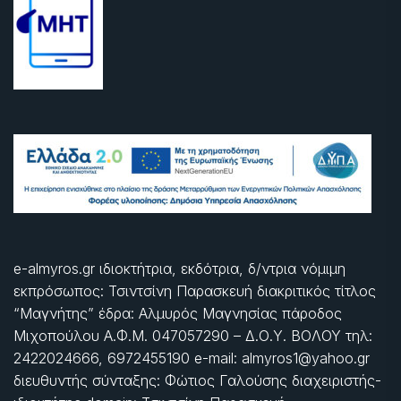
e-almyros.gr ιδιοκτήτρια, εκδότρια, δ/ντρια νόμιμη
εκπρόσωπος: Τσιντσίνη Παρασκευή διακριτικός τίτλος
“Μαγνήτης” έδρα: Αλμυρός Μαγνησίας πάροδος
Μιχοπούλου Α.Φ.Μ. 047057290 – Δ.Ο.Υ. ΒΟΛΟΥ τηλ:
2422024666, 6972455190 e-mail: almyros1@yahoo.gr
διευθυντής σύνταξης: Φώτιος Γαλούσης διαχειριστής-