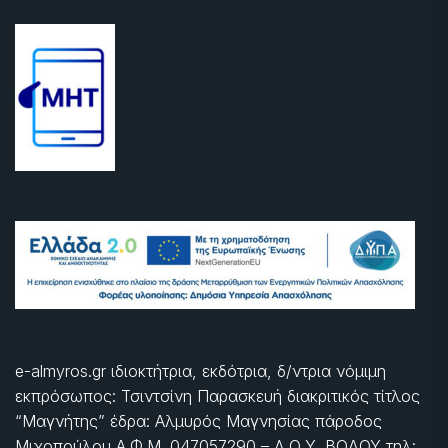
e-almyros.gr ιδιοκτήτρια, εκδότρια, δ/ντρια νόμιμη
εκπρόσωπος: Τσιντσίνη Παρασκευή διακριτικός τίτλος
“Μαγνήτης” έδρα: Αλμυρός Μαγνησίας πάροδος
Μιχοπούλου Α.Φ.Μ. 047057290 – Δ.Ο.Υ. ΒΟΛΟΥ τηλ: