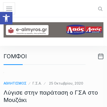
S
k
Ανοίξτε τη γραμμή εργαλεί
i
p
t
o
c
o
n
ΓΟΜΦΟΙ
t
e
n
t
ΑΘΛΗΤΙΣΜΟΣ
Γ.Σ.Α.
25 Οκτωβρίου, 2020
Λύγισε στην παράταση ο ΓΣΑ στο
Μουζάκι