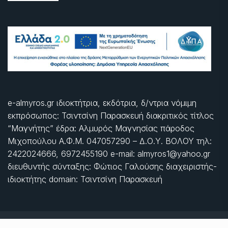
e-almyros.gr ιδιοκτήτρια, εκδότρια, δ/ντρια νόμιμη
εκπρόσωπος: Τσιντσίνη Παρασκευή διακριτικός τίτλος
“Μαγνήτης” έδρα: Αλμυρός Μαγνησίας πάροδος
Μιχοπούλου Α.Φ.Μ. 047057290 – Δ.Ο.Υ. ΒΟΛΟΥ τηλ:
2422024666, 6972455190 e-mail: almyros1@yahoo.gr
διευθυντής σύνταξης: Φώτιος Γαλούσης διαχειριστής-
ιδιοκτήτης domain: Τσιντσίνη Παρασκευή