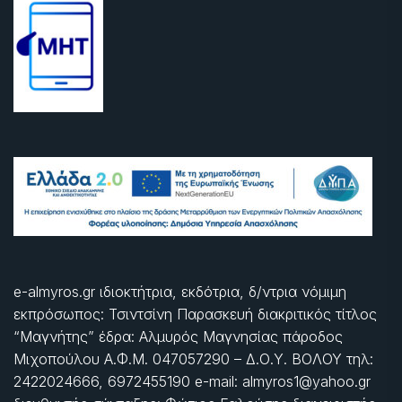
e-almyros.gr ιδιοκτήτρια, εκδότρια, δ/ντρια νόμιμη
εκπρόσωπος: Τσιντσίνη Παρασκευή διακριτικός τίτλος
“Μαγνήτης” έδρα: Αλμυρός Μαγνησίας πάροδος
Μιχοπούλου Α.Φ.Μ. 047057290 – Δ.Ο.Υ. ΒΟΛΟΥ τηλ:
2422024666, 6972455190 e-mail: almyros1@yahoo.gr