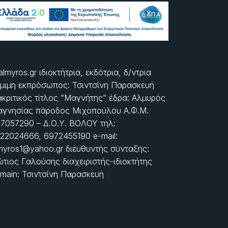
almyros.gr ιδιοκτήτρια, εκδότρια, δ/ντρια
μιμη εκπρόσωπος: Τσιντσίνη Παρασκευή
ακριτικός τίτλος “Μαγνήτης” έδρα: Αλμυρός
γνησίας πάροδος Μιχοπούλου Α.Φ.Μ.
7057290 – Δ.Ο.Υ. ΒΟΛΟΥ τηλ:
22024666, 6972455190 e-mail:
myros1@yahoo.gr διευθυντής σύνταξης:
τιος Γαλούσης διαχειριστής-ιδιοκτήτης
main: Τσιντσίνη Παρασκευή