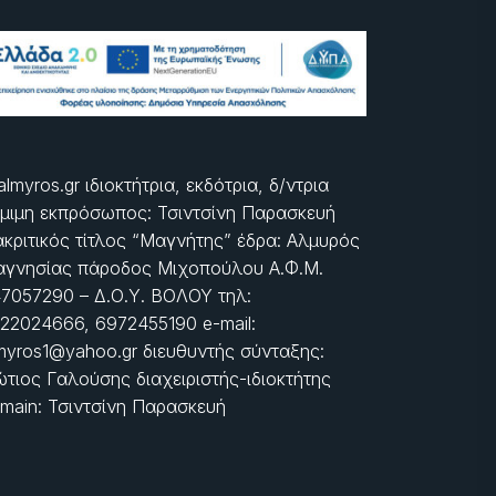
almyros.gr ιδιοκτήτρια, εκδότρια, δ/ντρια
μιμη εκπρόσωπος: Τσιντσίνη Παρασκευή
ακριτικός τίτλος “Μαγνήτης” έδρα: Αλμυρός
γνησίας πάροδος Μιχοπούλου Α.Φ.Μ.
7057290 – Δ.Ο.Υ. ΒΟΛΟΥ τηλ:
22024666, 6972455190 e-mail:
myros1@yahoo.gr διευθυντής σύνταξης:
τιος Γαλούσης διαχειριστής-ιδιοκτήτης
main: Τσιντσίνη Παρασκευή