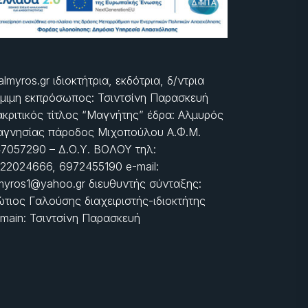
almyros.gr ιδιοκτήτρια, εκδότρια, δ/ντρια
μιμη εκπρόσωπος: Τσιντσίνη Παρασκευή
ακριτικός τίτλος “Μαγνήτης” έδρα: Αλμυρός
γνησίας πάροδος Μιχοπούλου Α.Φ.Μ.
7057290 – Δ.Ο.Υ. ΒΟΛΟΥ τηλ:
22024666, 6972455190 e-mail:
myros1@yahoo.gr διευθυντής σύνταξης:
τιος Γαλούσης διαχειριστής-ιδιοκτήτης
main: Τσιντσίνη Παρασκευή