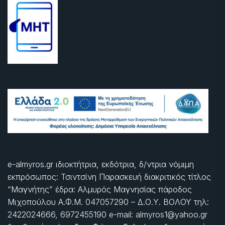
e-almyros.gr ιδιοκτήτρια, εκδότρια, δ/ντρια νόμιμη
εκπρόσωπος: Τσιντσίνη Παρασκευή διακριτικός τίτλος
“Μαγνήτης” έδρα: Αλμυρός Μαγνησίας πάροδος
Μιχοπούλου Α.Φ.Μ. 047057290 – Δ.Ο.Υ. ΒΟΛΟΥ τηλ:
2422024666, 6972455190 e-mail: almyros1@yahoo.gr