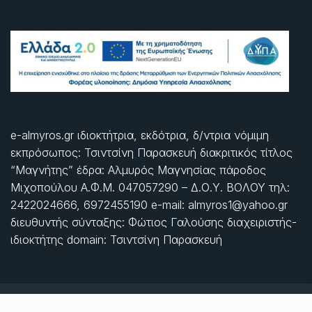
e-almyros.gr ιδιοκτήτρια, εκδότρια, δ/ντρια νόμιμη
εκπρόσωπος: Τσιντσίνη Παρασκευή διακριτικός τίτλος
“Μαγνήτης” έδρα: Αλμυρός Μαγνησίας πάροδος
Μιχοπούλου Α.Φ.Μ. 047057290 – Δ.Ο.Υ. ΒΟΛΟΥ τηλ:
2422024666, 6972455190 e-mail: almyros1@yahoo.gr
διευθυντής σύνταξης: Φώτιος Γαλούσης διαχειριστής-
ιδιοκτήτης domain: Τσιντσίνη Παρασκευή