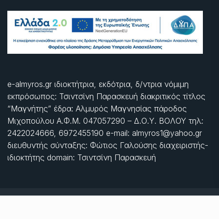
e-almyros.gr ιδιοκτήτρια, εκδότρια, δ/ντρια νόμιμη
εκπρόσωπος: Τσιντσίνη Παρασκευή διακριτικός τίτλος
“Μαγνήτης” έδρα: Αλμυρός Μαγνησίας πάροδος
Μιχοπούλου Α.Φ.Μ. 047057290 – Δ.Ο.Υ. ΒΟΛΟΥ τηλ:
2422024666, 6972455190 e-mail: almyros1@yahoo.gr
διευθυντής σύνταξης: Φώτιος Γαλούσης διαχειριστής-
ιδιοκτήτης domain: Τσιντσίνη Παρασκευή