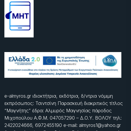
e-almyros.gr ιδιοκτήτρια, εκδότρια, δ/ντρια νόμιμη
εκπρόσωπος: Τσιντσίνη Παρασκευή διακριτικός τίτλος
“Μαγνήτης” έδρα: Αλμυρός Μαγνησίας πάροδος
Μιχοπούλου Α.Φ.Μ. 047057290 – Δ.Ο.Υ. ΒΟΛΟΥ τηλ:
2422024666, 6972455190 e-mail: almyros1@yahoo.gr