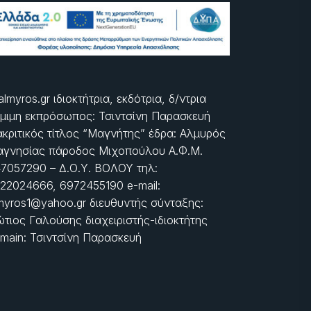
almyros.gr ιδιοκτήτρια, εκδότρια, δ/ντρια
μιμη εκπρόσωπος: Τσιντσίνη Παρασκευή
ακριτικός τίτλος “Μαγνήτης” έδρα: Αλμυρός
γνησίας πάροδος Μιχοπούλου Α.Φ.Μ.
7057290 – Δ.Ο.Υ. ΒΟΛΟΥ τηλ:
22024666, 6972455190 e-mail:
myros1@yahoo.gr διευθυντής σύνταξης:
τιος Γαλούσης διαχειριστής-ιδιοκτήτης
main: Τσιντσίνη Παρασκευή