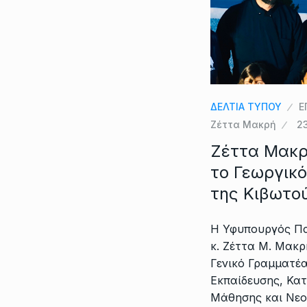
ΔΕΛΤΙΑ ΤΥΠΟΥ
Ε
Ζέττα Μακρή
2
Ζέττα Μακρή
το Γεωργικ
της Κιβωτο
Η Υφυπουργός Πα
κ. Ζέττα Μ. Μακ
Γενικό Γραμματέ
Εκπαίδευσης, Κατ
Μάθησης και Νεολ