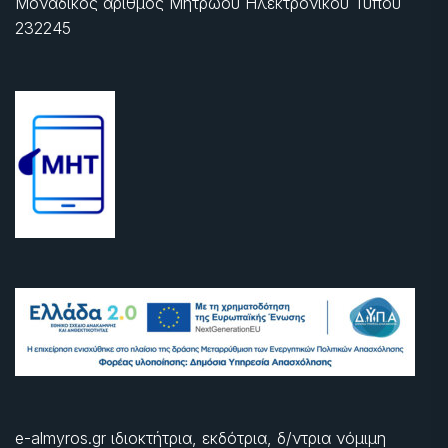
Μοναδικός αριθμός Μητρώου Ηλεκτρονικού Τύπου
232245
e-almyros.gr ιδιοκτήτρια, εκδότρια, δ/ντρια νόμιμη