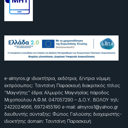
e-almyros.gr ιδιοκτήτρια, εκδότρια, δ/ντρια νόμιμη
εκπρόσωπος: Τσιντσίνη Παρασκευή διακριτικός τίτλος
“Μαγνήτης” έδρα: Αλμυρός Μαγνησίας πάροδος
Μιχοπούλου Α.Φ.Μ. 047057290 – Δ.Ο.Υ. ΒΟΛΟΥ τηλ:
2422024666, 6972455190 e-mail: almyros1@yahoo.gr
διευθυντής σύνταξης: Φώτιος Γαλούσης διαχειριστής-
ιδιοκτήτης domain: Τσιντσίνη Παρασκευή