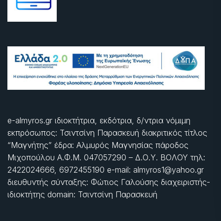
e-almyros.gr ιδιοκτήτρια, εκδότρια, δ/ντρια νόμιμη
εκπρόσωπος: Τσιντσίνη Παρασκευή διακριτικός τίτλος
“Μαγνήτης” έδρα: Αλμυρός Μαγνησίας πάροδος
Μιχοπούλου Α.Φ.Μ. 047057290 – Δ.Ο.Υ. ΒΟΛΟΥ τηλ:
2422024666, 6972455190 e-mail: almyros1@yahoo.gr
διευθυντής σύνταξης: Φώτιος Γαλούσης διαχειριστής-
ιδιοκτήτης domain: Τσιντσίνη Παρασκευή