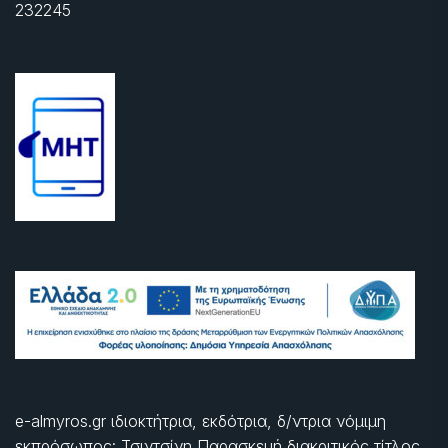
232245
e-almyros.gr ιδιοκτήτρια, εκδότρια, δ/ντρια νόμιμη
εκπρόσωπος: Τσιντσίνη Παρασκευή διακριτικός τίτλος