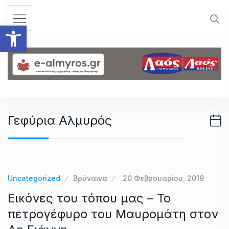
S
k
Ανοίξτε τη γραμμή εργαλεί
i
p
t
o
c
o
n
Γεφύρια Αλμυρός
t
e
n
t
Uncategorized
Βρύναινα
20 Φεβρουαρίου, 2019
Εικόνες του τόπου μας – Το
πετρογέφυρο του Μαυρομάτη στον