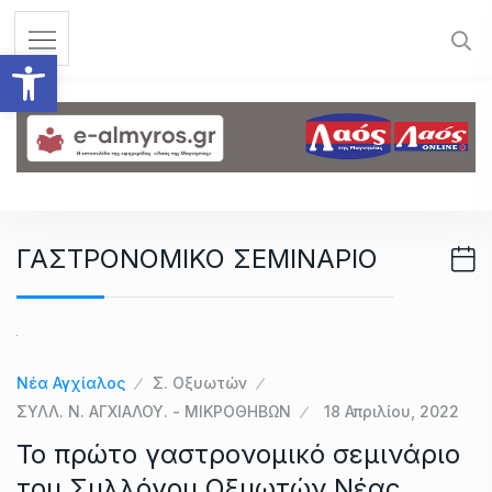
S
k
Ανοίξτε τη γραμμή εργαλεί
i
p
t
o
c
o
n
ΓΑΣΤΡΟΝΟΜΙΚΟ ΣΕΜΙΝΑΡΙΟ
t
e
n
t
Νέα Αγχίαλος
Σ. Οξυωτών
ΣΥΛΛ. Ν. ΑΓΧΙΑΛΟΥ. - ΜΙΚΡΟΘΗΒΩΝ
18 Απριλίου, 2022
Το πρώτο γαστρονομικό σεμινάριο
του Συλλόγου Οξυωτών Νέας