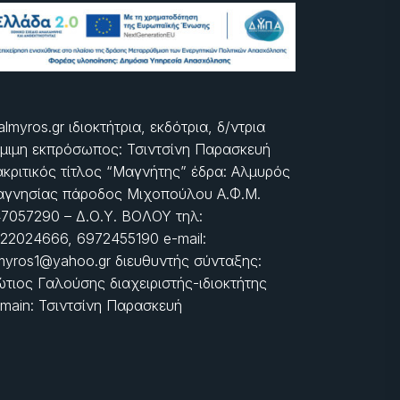
almyros.gr ιδιοκτήτρια, εκδότρια, δ/ντρια
μιμη εκπρόσωπος: Τσιντσίνη Παρασκευή
ακριτικός τίτλος “Μαγνήτης” έδρα: Αλμυρός
γνησίας πάροδος Μιχοπούλου Α.Φ.Μ.
7057290 – Δ.Ο.Υ. ΒΟΛΟΥ τηλ:
22024666, 6972455190 e-mail:
myros1@yahoo.gr διευθυντής σύνταξης:
τιος Γαλούσης διαχειριστής-ιδιοκτήτης
main: Τσιντσίνη Παρασκευή