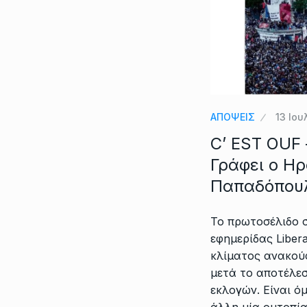
ΑΠΟΨΕΙΣ
13 Ιου
C’ EST OUF 
Γράφει ο Η
Παπαδόπου
Το πρωτοσέλιδο σ
εφημερίδας Libera
κλίματος ανακού
μετά το αποτέλε
εκλογών. Είναι όμ
άλλη μία ουτοπία