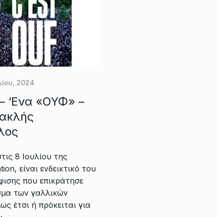
λίου, 2024
– ‘Eνα «ΟΥΦ» –
ρακλής
λος
τις 8 Ιουλίου της
tion, είναι ενδεικτικό του
φισης που επικράτησε
σμα των γαλλικών
ως έτσι ή πρόκειται για
;