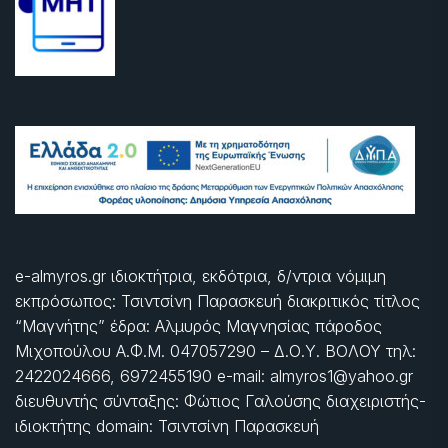
e-almyros.gr ιδιοκτήτρια, εκδότρια, δ/ντρια νόμιμη
εκπρόσωπος: Τσιντσίνη Παρασκευή διακριτικός τίτλος
“Μαγνήτης” έδρα: Αλμυρός Μαγνησίας πάροδος
Μιχοπούλου Α.Φ.Μ. 047057290 – Δ.Ο.Υ. ΒΟΛΟΥ τηλ:
2422024666, 6972455190 e-mail: almyros1@yahoo.gr
διευθυντής σύνταξης: Φώτιος Γαλούσης διαχειριστής-
ιδιοκτήτης domain: Τσιντσίνη Παρασκευή