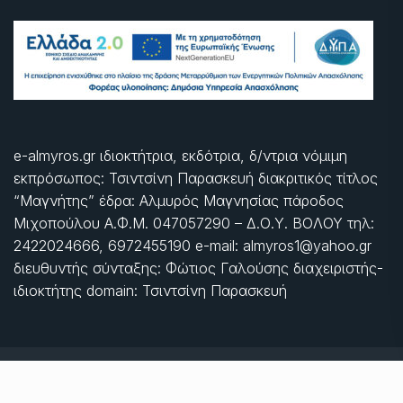
e-almyros.gr ιδιοκτήτρια, εκδότρια, δ/ντρια νόμιμη
εκπρόσωπος: Τσιντσίνη Παρασκευή διακριτικός τίτλος
“Μαγνήτης” έδρα: Αλμυρός Μαγνησίας πάροδος
Μιχοπούλου Α.Φ.Μ. 047057290 – Δ.Ο.Υ. ΒΟΛΟΥ τηλ:
2422024666, 6972455190 e-mail: almyros1@yahoo.gr
διευθυντής σύνταξης: Φώτιος Γαλούσης διαχειριστής-
ιδιοκτήτης domain: Τσιντσίνη Παρασκευή