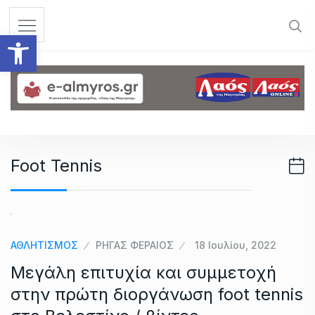
S
k
Ανοίξτε τη γραμμή εργαλεί
i
p
t
o
c
o
n
Foot Tennis
t
e
n
t
ΑΘΛΗΤΙΣΜΟΣ
ΡΗΓΑΣ ΦΕΡΑΙΟΣ
18 Ιουλίου, 2022
Μεγάλη επιτυχία και συμμετοχή
στην πρώτη διοργάνωση foot tennis