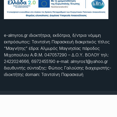
e-almyros.gr ιδιοκτήτρια, εκδότρια, δ/ντρια νόμιμη
εκπρόσωπος: Τσιντσίνη Παρασκευή διακριτικός τίτλος
“Μαγνήτης” έδρα: Αλμυρός Μαγνησίας πάροδος
Μιχοπούλου Α.Φ.Μ. 047057290 – Δ.Ο.Υ. ΒΟΛΟΥ τηλ:
2422024666, 6972455190 e-mail: almyros1@yahoo.gr
διευθυντής σύνταξης: Φώτιος Γαλούσης διαχειριστής-
ιδιοκτήτης domain: Τσιντσίνη Παρασκευή