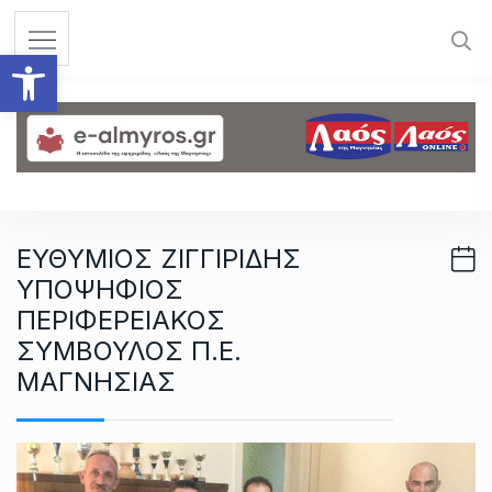
S
k
Ανοίξτε τη γραμμή εργαλεί
i
p
t
o
c
o
n
ΕΥΘΥΜΙΟΣ ΖΙΓΓΙΡΙΔΗΣ
t
ΥΠΟΨΗΦΙΟΣ
e
n
ΠΕΡΙΦΕΡΕΙΑΚΟΣ
t
ΣΥΜΒΟΥΛΟΣ Π.Ε.
ΜΑΓΝΗΣΙΑΣ