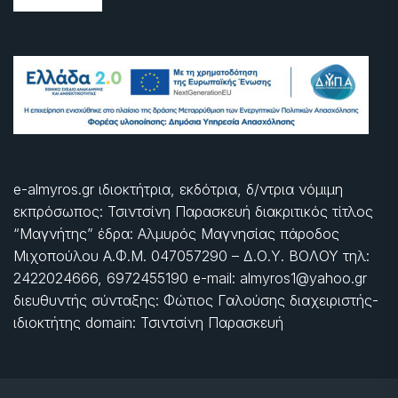
e-almyros.gr ιδιοκτήτρια, εκδότρια, δ/ντρια νόμιμη
εκπρόσωπος: Τσιντσίνη Παρασκευή διακριτικός τίτλος
“Μαγνήτης” έδρα: Αλμυρός Μαγνησίας πάροδος
Μιχοπούλου Α.Φ.Μ. 047057290 – Δ.Ο.Υ. ΒΟΛΟΥ τηλ:
2422024666, 6972455190 e-mail: almyros1@yahoo.gr
διευθυντής σύνταξης: Φώτιος Γαλούσης διαχειριστής-
ιδιοκτήτης domain: Τσιντσίνη Παρασκευή