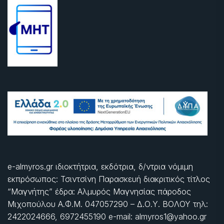
e-almyros.gr ιδιοκτήτρια, εκδότρια, δ/ντρια νόμιμη
εκπρόσωπος: Τσιντσίνη Παρασκευή διακριτικός τίτλος
“Μαγνήτης” έδρα: Αλμυρός Μαγνησίας πάροδος
Μιχοπούλου Α.Φ.Μ. 047057290 – Δ.Ο.Υ. ΒΟΛΟΥ τηλ:
2422024666, 6972455190 e-mail: almyros1@yahoo.gr