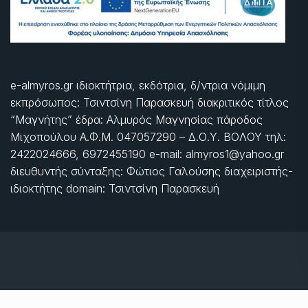
e-almyros.gr ιδιοκτήτρια, εκδότρια, δ/ντρια νόμιμη
εκπρόσωπος: Τσιντσίνη Παρασκευή διακριτικός τίτλος
“Μαγνήτης” έδρα: Αλμυρός Μαγνησίας πάροδος
Μιχοπούλου Α.Φ.Μ. 047057290 – Δ.Ο.Υ. ΒΟΛΟΥ τηλ:
2422024666, 6972455190 e-mail: almyros1@yahoo.gr
διευθυντής σύνταξης: Φώτιος Γαλούσης διαχειριστής-
ιδιοκτήτης domain: Τσιντσίνη Παρασκευή