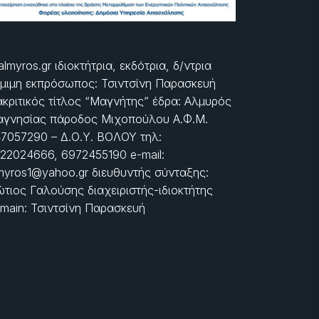
almyros.gr ιδιοκτήτρια, εκδότρια, δ/ντρια
μιμη εκπρόσωπος: Τσιντσίνη Παρασκευή
ακριτικός τίτλος “Μαγνήτης” έδρα: Αλμυρός
γνησίας πάροδος Μιχοπούλου Α.Φ.Μ.
7057290 – Δ.Ο.Υ. ΒΟΛΟΥ τηλ:
22024666, 6972455190 e-mail:
myros1@yahoo.gr διευθυντής σύνταξης:
τιος Γαλούσης διαχειριστής-ιδιοκτήτης
main: Τσιντσίνη Παρασκευή