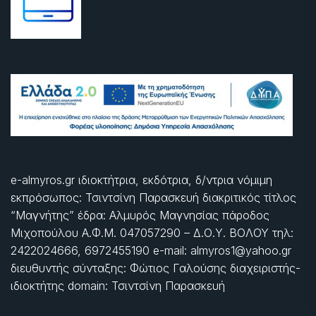
e-almyros.gr ιδιοκτήτρια, εκδότρια, δ/ντρια νόμιμη
εκπρόσωπος: Τσιντσίνη Παρασκευή διακριτικός τίτλος
“Μαγνήτης” έδρα: Αλμυρός Μαγνησίας πάροδος
Μιχοπούλου Α.Φ.Μ. 047057290 – Δ.Ο.Υ. ΒΟΛΟΥ τηλ:
2422024666, 6972455190 e-mail: almyros1@yahoo.gr
διευθυντής σύνταξης: Φώτιος Γαλούσης διαχειριστής-
ιδιοκτήτης domain: Τσιντσίνη Παρασκευή