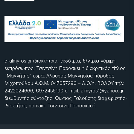
e-almyros.gr ιδιοκτήτρια, εκδότρια, δ/ντρια νόμιμη
εκπρόσωπος: Τσιντσίνη Παρασκευή διακριτικός τίτλος
“Μαγνήτης” έδρα: Αλμυρός Μαγνησίας πάροδος
Μιχοπούλου Α.Φ.Μ. 047057290 – Δ.Ο.Υ. ΒΟΛΟΥ τηλ:
2422024666, 6972455190 e-mail: almyros1@yahoo.gr
διευθυντής σύνταξης: Φώτιος Γαλούσης διαχειριστής-
ιδιοκτήτης domain: Τσιντσίνη Παρασκευή