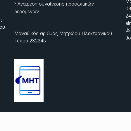
Μα
Αναίρεση συναίνεσης προσωπικών
04
δεδομένων
24
ς
al
ίου
Φώ
Μοναδικός αριθμός Μητρώου Ηλεκτρονικού
do
Τύπου 232245