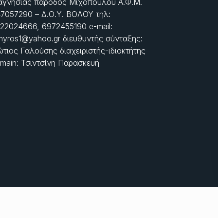
γνησίας πάροδος Μιχοπούλου Α.Φ.Μ.
7057290 – Δ.Ο.Υ. ΒΟΛΟΥ τηλ:
22024666, 6972455190 e-mail:
myros1@yahoo.gr διευθυντής σύνταξης:
τιος Γαλούσης διαχειριστής-ιδιοκτήτης
main: Τσιντσίνη Παρασκευή