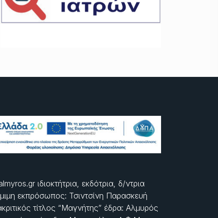
almyros.gr ιδιοκτήτρια, εκδότρια, δ/ντρια
μιμη εκπρόσωπος: Τσιντσίνη Παρασκευή
ακριτικός τίτλος “Μαγνήτης” έδρα: Αλμυρός