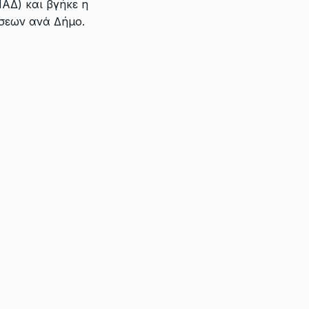
ΑΔ) και βγήκε η
σεων ανά Δήμο.