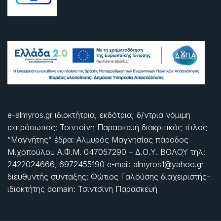
e-almyros.gr ιδιοκτήτρια, εκδότρια, δ/ντρια νόμιμη
εκπρόσωπος: Τσιντσίνη Παρασκευή διακριτικός τίτλος
“Μαγνήτης” έδρα: Αλμυρός Μαγνησίας πάροδος
Μιχοπούλου Α.Φ.Μ. 047057290 – Δ.Ο.Υ. ΒΟΛΟΥ τηλ:
2422024666, 6972455190 e-mail: almyros1@yahoo.gr
διευθυντής σύνταξης: Φώτιος Γαλούσης διαχειριστής-
ιδιοκτήτης domain: Τσιντσίνη Παρασκευή